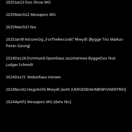
2025Jun23 Duo Show MG
2025March22 Messajero MG
2025March21 tba
2025Jan18 InstoreGig „ForTheRecords“ Rheydt (Bygge Trio Markus-
Peter-Georg)
2024Dec26 Dortmund Opernhaus Jazzmatinee ByggeDuo feat
Ludger Schmidt
2024Dez13 Weberhaus Viersen
2024Nov02 Hegohöfe Rheydt (with JUERGENDAHMENPOWERTRIO)
2024April12 Messajero MG (date tbc)
Video-