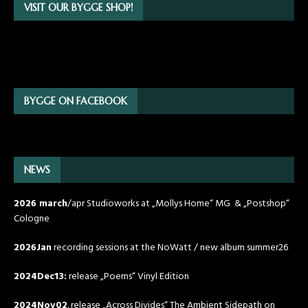
VISIT OUR BYGGE SHOP!
BYGGE ON FACEBOOK
NEWS
2026 march
/apr Studioworks at „Mollys Home“ MG & „Postshop“
Cologne
2026Jan
recording sessions at the NoWatt / new album summer26
2024Dec13:
release „Poems“ Vinyl Edition
2024Nov02
. release „Across Divides“ The Ambient Sidepath on