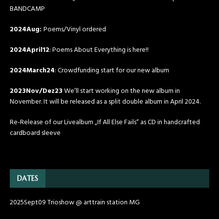
BANDCAMP
2024Aug:
Poems/Vinyl ordered
2024April12
: Poems About Everything is here!!
2024March24
: Crowdfunding start for our new album
2023Nov/Dez23
We’ll start working on the new album in
November. It will be released as a split double album in April 2024.
Re-Release of our Livealbum „If All Else Fails“ as CD in handcrafted
cardboard sleeve
DATES
2025Sept09 Trioshow @ arttrain station MG